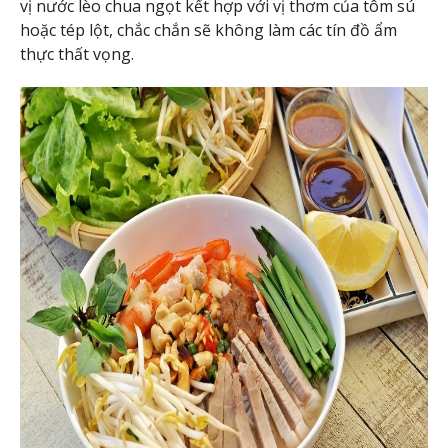
vị nước lèo chua ngọt kết hợp với vị thơm của tôm sú
hoặc tép lột, chắc chắn sẽ không làm các tín đồ ẩm
thực thất vọng.