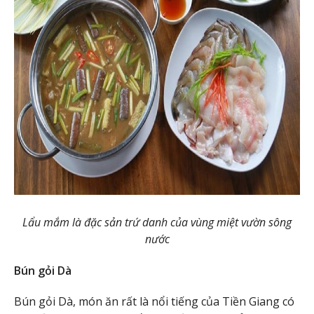
Lẩu mắm là đặc sản trứ danh của vùng miệt vườn sông
nước
Bún gỏi Dà
Bún gỏi Dà, món ăn rất là nổi tiếng của Tiền Giang có