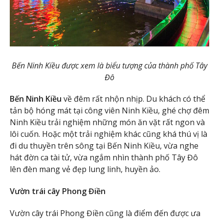
Bến Ninh Kiều được xem là biểu tượng của thành phố Tây
Đô
Bến Ninh Kiều
về đêm rất nhộn nhịp. Du khách có thể
tản bộ hóng mát tại công viên Ninh Kiều, ghé chợ đêm
Ninh Kiều trải nghiệm những món ăn vặt rất ngon và
lôi cuốn. Hoặc một trải nghiệm khác cũng khá thú vị là
đi du thuyền trên sông tại Bến Ninh Kiều, vừa nghe
hát đờn ca tài tử, vừa ngắm nhìn thành phố Tây Đô
lên đèn mang vẻ đẹp lung linh, huyền ảo.
Vườn trái cây Phong Điền
Vườn cây trái Phong Điền cũng là điểm đến được ưa