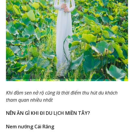
Khi đầm sen nở rộ cũng là thời điểm thu hút du khách
tham quan nhiều nhất
NÊN ĂN GÌ KHI ĐI DU LỊCH MIỀN TÂY?
Nem nướng Cái Răng