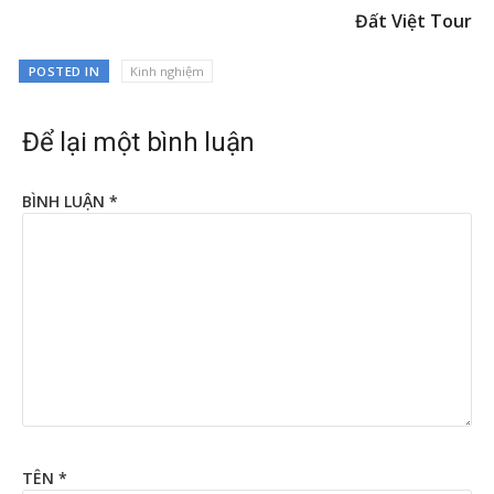
Đất Việt Tour
POSTED IN
Kinh nghiệm
Để lại một bình luận
BÌNH LUẬN
*
TÊN
*