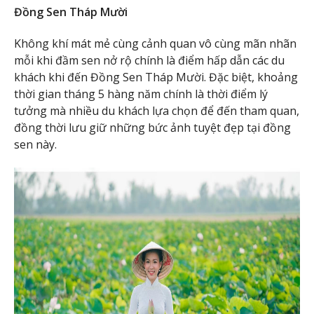
Đồng Sen Tháp Mười
Không khí mát mẻ cùng cảnh quan vô cùng mãn nhãn
mỗi khi đầm sen nở rộ chính là điểm hấp dẫn các du
khách khi đến Đồng Sen Tháp Mười. Đặc biệt, khoảng
thời gian tháng 5 hàng năm chính là thời điểm lý
tưởng mà nhiều du khách lựa chọn để đến tham quan,
đồng thời lưu giữ những bức ảnh tuyệt đẹp tại đồng
sen này.