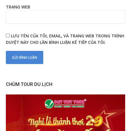
TRANG WEB
LƯU TÊN CỦA TÔI, EMAIL, VÀ TRANG WEB TRONG TRÌNH
DUYỆT NÀY CHO LẦN BÌNH LUẬN KẾ TIẾP CỦA TÔI.
CHÙM TOUR DU LỊCH