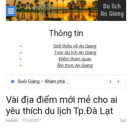
Skip
to
content
Thông tin
Giới thiệu về An Giang
Tour du lịch An Giang
Điểm tham quan
Ẩm thực An Giang
Suối Giàng – Khám phá “miền chè” nổi tiếng Tây Bắc
Vài địa điểm mới mẻ cho ai
yêu thích du lịch Tp.Đà Lạt
msbich
17/10/2017
0