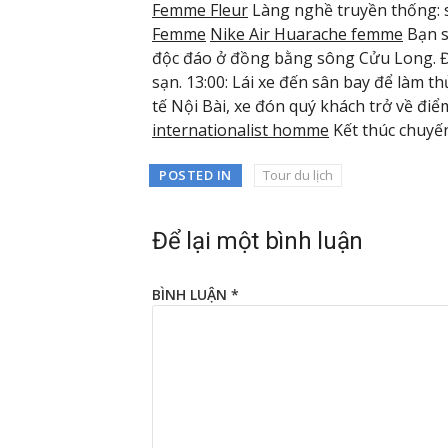
Femme Fleur
Làng nghề truyền thống: 
Femme
Nike Air Huarache femme
Bạn sẽ
độc đáo ở đồng bằng sông Cửu Long. Đo
sạn. 13:00: Lái xe đến sân bay để làm th
tế Nội Bài, xe đón quý khách trở về đi
internationalist homme
Kết thúc chuyến
POSTED IN
Tour du lịch
Để lại một bình luận
BÌNH LUẬN
*