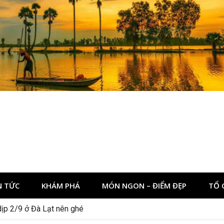
N TỨC
KHÁM PHÁ
MÓN NGON – ĐIỂM ĐẸP
TỔ 
 Nha Kẻ Bàng