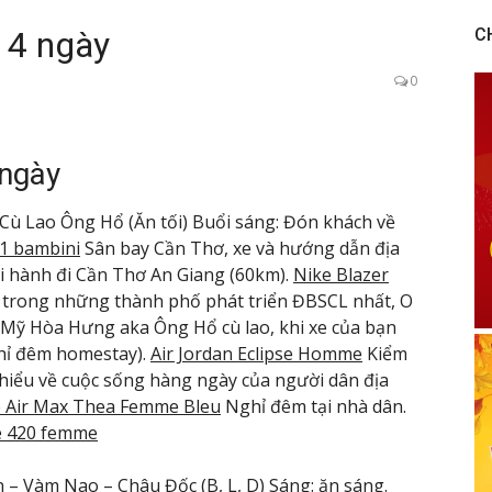
g 4 ngày
C
0
 ngày
 Cù Lao Ông Hổ (Ăn tối) Buổi sáng: Đón khách về
 1 bambini
Sân bay Cần Thơ, xe và hướng dẫn địa
i hành đi Cần Thơ An Giang (60km).
Nike Blazer
 trong những thành phố phát triển ĐBSCL nhất, O
 Mỹ Hòa Hưng aka Ông Hổ cù lao, khi xe của bạn
hỉ đêm homestay).
Air Jordan Eclipse Homme
Kiểm
m hiểu về cuộc sống hàng ngày của người dân địa
 Air Max Thea Femme Bleu
Nghỉ đêm tại nhà dân.
e 420 femme
 – Vàm Nao – Châu Đốc (B, L, D) Sáng: ăn sáng.