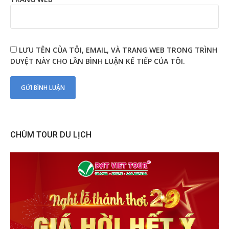
LƯU TÊN CỦA TÔI, EMAIL, VÀ TRANG WEB TRONG TRÌNH
DUYỆT NÀY CHO LẦN BÌNH LUẬN KẾ TIẾP CỦA TÔI.
CHÙM TOUR DU LỊCH