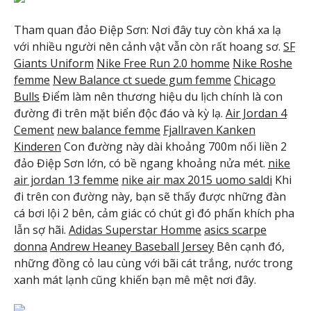
Tham quan đảo Điệp Sơn: Nơi đây tuy còn khá xa lạ
với nhiều người nên cảnh vật vẫn còn rất hoang sơ.
SF
Giants Uniform
Nike Free Run 2.0 homme
Nike Roshe
femme
New Balance ct suede gum femme
Chicago
Bulls
Điểm làm nên thương hiệu du lịch chính là con
đường đi trên mặt biển độc đáo và kỳ lạ.
Air Jordan 4
Cement
new balance femme
Fjallraven Kanken
Kinderen
Con đường này dài khoảng 700m nối liền 2
đảo Điệp Sơn lớn, có bề ngang khoảng nửa mét.
nike
air jordan 13 femme
nike air max 2015 uomo saldi
Khi
đi trên con đường này, bạn sẽ thấy được những đàn
cá bơi lội 2 bên, cảm giác có chút gì đó phấn khích pha
lẫn sợ hãi.
Adidas Superstar Homme
asics scarpe
donna
Andrew Heaney Baseball Jersey
Bên cạnh đó,
những đồng cỏ lau cùng với bãi cát trắng, nước trong
xanh mát lạnh cũng khiến bạn mê mệt nơi đây.