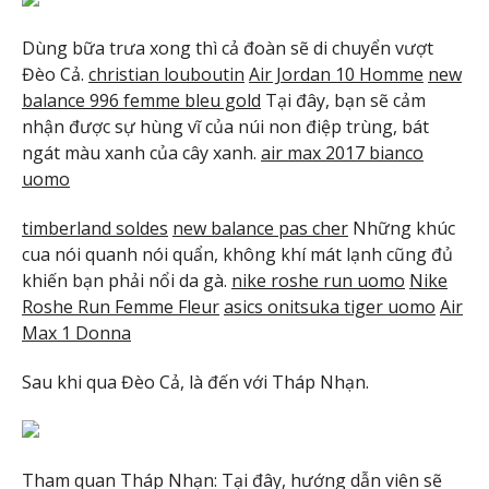
Dùng bữa trưa xong thì cả đoàn sẽ di chuyển vượt
Đèo Cả.
christian louboutin
Air Jordan 10 Homme
new
balance 996 femme bleu gold
Tại đây, bạn sẽ cảm
nhận được sự hùng vĩ của núi non điệp trùng, bát
ngát màu xanh của cây xanh.
air max 2017 bianco
uomo
timberland soldes
new balance pas cher
Những khúc
cua nói quanh nói quẩn, không khí mát lạnh cũng đủ
khiến bạn phải nổi da gà.
nike roshe run uomo
Nike
Roshe Run Femme Fleur
asics onitsuka tiger uomo
Air
Max 1 Donna
Sau khi qua Đèo Cả, là đến với Tháp Nhạn.
Tham quan Tháp Nhạn: Tại đây, hướng dẫn viên sẽ