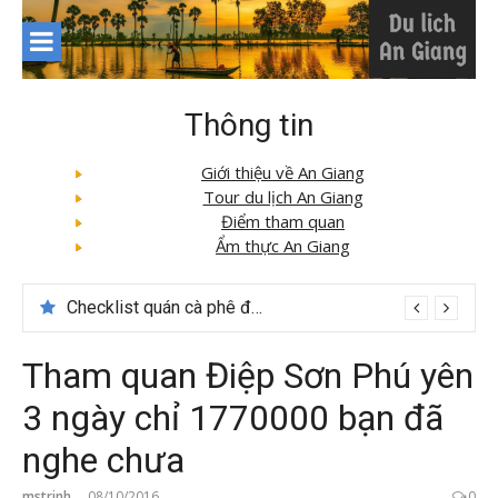
Skip
to
content
Thông tin
Giới thiệu về An Giang
Tour du lịch An Giang
Điểm tham quan
Ẩm thực An Giang
Du lịch Sapa: Khám phá bản Ý Linh Hồ độc đáo giữa Tây Bắc
Tham quan Điệp Sơn Phú yên
3 ngày chỉ 1770000 bạn đã
nghe chưa
mstrinh
08/10/2016
0