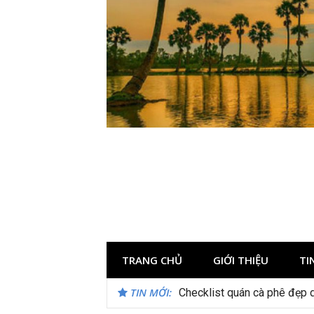
Skip
to
content
TRANG CHỦ
GIỚI THIỆU
TI
TIN MỚI:
Checklist quán cà phê đẹp 