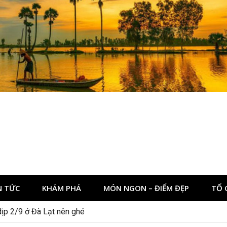
N TỨC
KHÁM PHÁ
MÓN NGON – ĐIỂM ĐẸP
TỔ 
dịp 2/9 ở Đà Lạt nên ghé