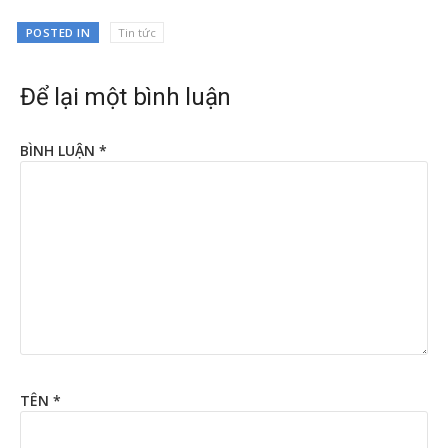
POSTED IN
Tin tức
Để lại một bình luận
BÌNH LUẬN
*
TÊN
*