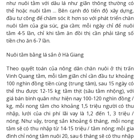
như nuôi tằm với dâu lá như giãn thông thường có
thể hoặc nuôi tằm … Bên cạnh đó tiến độ xây dựng,
đầu tư công để chăm sóc ít hơn so với phát triển chăn
nuôi tằm của gia súc, gia cầm; mỗi ngày chỉ để nuôi
tằm 4-5 lần, chỉ khi tằm ăn đồi thị cần phải tăng số
tiền cho ăn 6-7 lần.
Nuôi tằm bằng lá sắn ở Hà Giang
Theo quyết toán của nông dân chăn nuôi ở thị trấn
Vinh Quang tằm, mỗi tằm giãn chỉ cần đầu tư khoảng
100 nghìn đồng tiền cùng (trung tâm), sau 15 ngày có
thể thu được 12-15 kg tằm thịt (sâu tằm nhộng), với
giá bán bình quân như hiện nay 100-120 nghìn đồng /
kg, mỗi nong tằm cho khoảng 1,5 triệu người có thu
nhập, lưới của chi phí lãi vay là 1,2 đến 1, 3 triệu /
nóng. Như vậy, trong sắn khoảng 6 tháng, mỗi nong
tằm sẽ có thu nhập từ 14-15 triệu / tằm nóng; mỗi gia
đình chỉ nóng tằm nuôi 20, sau 6 tháng sẽ có thu nhập