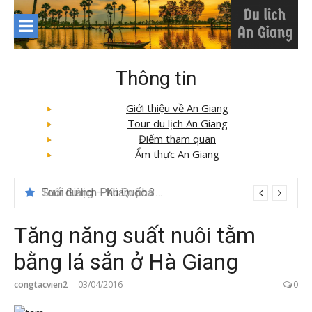
Skip
to
content
Thông tin
Giới thiệu về An Giang
Tour du lịch An Giang
Điểm tham quan
Ẩm thực An Giang
Suối Giàng – Khám phá “miền chè” nổi tiếng Tây Bắc
Tăng năng suất nuôi tằm
bằng lá sắn ở Hà Giang
congtacvien2
03/04/2016
0