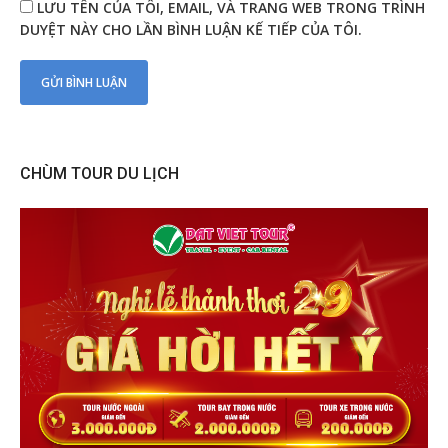
LƯU TÊN CỦA TÔI, EMAIL, VÀ TRANG WEB TRONG TRÌNH
DUYỆT NÀY CHO LẦN BÌNH LUẬN KẾ TIẾP CỦA TÔI.
CHÙM TOUR DU LỊCH