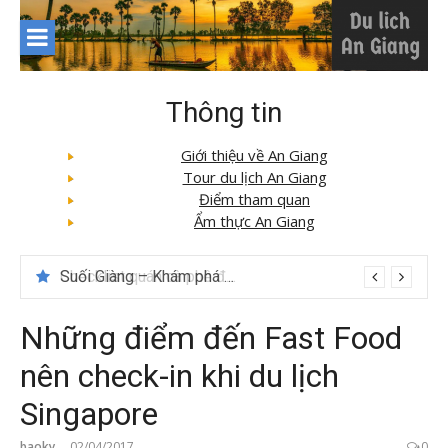
Skip
to
content
Thông tin
Giới thiệu về An Giang
Tour du lịch An Giang
Điểm tham quan
Ẩm thực An Giang
Checklist quán cà phê đẹp dịp 2/9 ở Đà Lạt nên ghé
Những điểm đến Fast Food
nên check-in khi du lịch
Singapore
baoky
02/04/2017
0