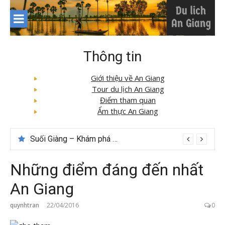
Skip
to
content
Thông tin
Giới thiệu về An Giang
Tour du lịch An Giang
Điểm tham quan
Ẩm thực An Giang
Suối Giàng – Khám phá “miền chè” nổi tiếng Tây Bắc
Những điểm đáng đến nhất
An Giang
quynhtran
22/04/2016
0