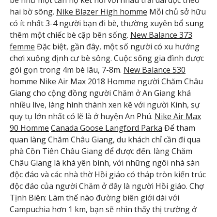
hai bờ sông.
Nike Blazer High homme
Mỗi chủ sở hữu
có ít nhất 3-4 người bạn đi bè, thường xuyên bổ sung
thêm một chiếc bè cặp bên sống.
New Balance 373
femme
Đặc biệt, gần đây, một số người có xu hướng
chơi xuống định cư bè sông. Cuộc sống gia đình được
gói gọn trong 4m bè lâu, 7-8m.
New Balance 530
homme
Nike Air Max 2018 Homme
người Chăm Châu
Giang cho cộng đồng người Chăm ở An Giang khá
nhiều live, làng hình thành xen kẽ với người Kinh, sự
quy tụ lớn nhất có lẽ là ở huyện An Phú.
Nike Air Max
90 Homme
Canada Goose Langford Parka
Để tham
quan làng Chăm Châu Giang, du khách chỉ cần đi qua
phà Cồn Tiên Châu Giang để được đến. làng Chăm
Châu Giang là khá yên bình, với những ngôi nhà sàn
độc đáo và các nhà thờ Hồi giáo có tháp tròn kiến trúc
độc đáo của người Chăm ở đây là người Hồi giáo. Chợ
Tịnh Biên: Làm thế nào đường biên giới dài với
Campuchia hơn 1 km, bạn sẽ nhìn thấy thị trường ở