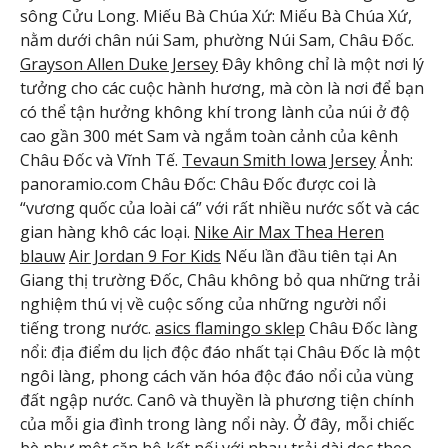
sông Cửu Long. Miếu Bà Chúa Xứ: Miếu Bà Chúa Xứ,
nằm dưới chân núi Sam, phường Núi Sam, Châu Đốc.
Grayson Allen Duke Jersey
Đây không chỉ là một nơi lý
tưởng cho các cuộc hành hương, mà còn là nơi để bạn
có thể tận hưởng không khí trong lành của núi ở độ
cao gần 300 mét Sam và ngắm toàn cảnh của kênh
Châu Đốc và Vĩnh Tế.
Tevaun Smith Iowa Jersey
Ảnh:
panoramio.com Châu Đốc: Châu Đốc được coi là
“vương quốc của loài cá” với rất nhiều nước sốt và các
gian hàng khô các loại.
Nike Air Max Thea Heren
blauw
Air Jordan 9 For Kids
Nếu lần đầu tiên tại An
Giang thị trường Đốc, Châu không bỏ qua những trải
nghiệm thú vị về cuộc sống của những người nổi
tiếng trong nước.
asics flamingo sklep
Châu Đốc làng
nổi: địa điểm du lịch độc đáo nhất tại Châu Đốc là một
ngôi làng, phong cách văn hóa độc đáo nổi của vùng
đất ngập nước. Canô và thuyền là phương tiện chính
của mỗi gia đình trong làng nổi này. Ở đây, mỗi chiếc
bè như một căn hộ kết nối với nhau trải dài dọc theo