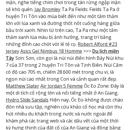
mặn, nghe tiếng chim chơi trong tán rừng ngập mặn
sẽ khó quên.
Jay Bromley
Ta Pa Fields: Fields Ta Pa ở
huyện Tri Tôn vào mùa biết đến như một tấm thảm
lớn với lúa xanh và đường thốt nốt cuống hàng giữa
bầu trời xanh. Nhìn từ trên cao, Ta Pa như một tấm
thảm xanh lúa màu bị ảnh hưởng, trang trí bằng
những đỉnh cao chót vót lẻ tẻ cọ.
Robert Alford #23
Jersey
Asics Gel Nimbus 18 Homme
>>>
Du lịch miền
Tây
Sơn: Sơn, còn gọi là núi núi điển hình Bảy Núi khu
7 của 37 trong 2 huyện Tri Tôn và Tịnh Biên. Núi Cấm
có độ cao 705 m, chiếm 28.600 mét trong chu vi, là
ngọn núi cao nhất trong Con và cảnh quan rất đẹp.
Matthew Slater
Air Jordan 5 Femme
Óc Eo Zone: Đây là
một di tích cổ rộng lớn và nổi tiếng nhất ở An Giang.
Hydro Slide Sandals
Hiện nay, Óc Eo-không được chào
đón nhà sưu tập, nghiên cứu khảo cổ học mà còn thu
hút nhiều du khách trong nước và nước ngoài để
khám phá các trang web và các dấu vết của một thời
kỳ hưng thịnh của đất cổ của An Giang và đồng bằng