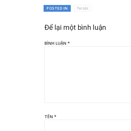
POSTED IN
Tin tức
Để lại một bình luận
BÌNH LUẬN
*
TÊN
*