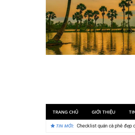
Skip
to
content
TRANG CHỦ
GIỚI THIỆU
TI
TIN MỚI:
Checklist quán cà phê đẹp 