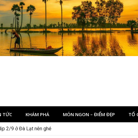
N TỨC
KHÁM PHÁ
MÓN NGON – ĐIỂM ĐẸP
TỔ 
dịp 2/9 ở Đà Lạt nên ghé