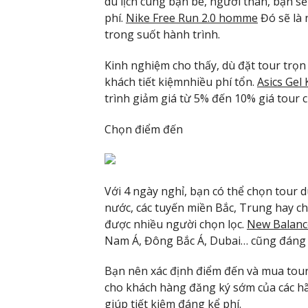
du lịch cùng bạn bè, người thân, bạn s
phí.
Nike Free Run 2.0 homme
Đó sẽ là 
trong suốt hành trình.
Kinh nghiệm cho thấy, dù đặt tour trọn 
khách tiết kiệmnhiều phí tổn.
Asics Ge
trình giảm giá từ 5% đến 10% giá tour
Chọn điểm đến
Với 4 ngày nghỉ, bạn có thể chọn tour d
nước, các tuyến miền Bắc, Trung hay ch
được nhiều người chọn lọc.
New Balan
Nam Á, Đông Bắc Á, Dubai… cũng đáng 
Bạn nên xác định điểm đến và mua tou
cho khách hàng đăng ký sớm của các h
giúp tiết kiệm đáng kể phí.