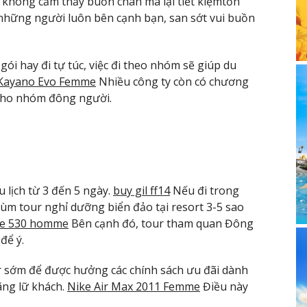
ẽ không cảm thấy buồn chán mà lại tiết kiệmtổn
những người luôn bên cạnh bạn, san sớt vui buồn
gói hay đi tự túc, việc đi theo nhóm sẽ giúp du
l Kayano Evo Femme
Nhiều công ty còn có chương
 cho nhóm đông người.
u lịch từ 3 đến 5 ngày.
buy gil ff14
Nếu đi trong
ùm tour nghỉ dưỡng biển đảo tại resort 3-5 sao
ce 530 homme
Bên cạnh đó, tour tham quan Đông
để ý.
r sớm để được hưởng các chính sách ưu đãi dành
ãng lữ khách.
Nike Air Max 2011 Femme
Điều này