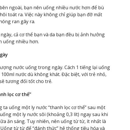
bên ngoài, bạn nên uống nhiều nước hơn để bù
ôi toát ra. Việc này không chỉ giúp bạn đỡ mất
nóng ran gây ra.
ngày, cả cơ thể bạn và da bạn đều bị ảnh hưởng
n uống nhiều hơn.
ngày
lượng nước uống trong ngày. Cách 1 tiếng lại uống
100ml nước dù không khát. Đặc biệt, với trẻ nhỏ,
ẽ tương đối tốt cho trẻ.
nh lọc cơ thể”
g ta uống một ly nước “thanh lọc cơ thể” sau một
uống một ly nước sôi (khoảng 0,3 lít) ngay sau khi
ữa ăn sáng. Tuy nhiên, nên uống từ từ, ít nhất là
. Uống từ từ để “đánh thức” hệ thống tiêu hóa và