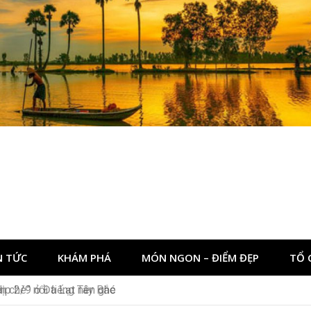
N TỨC
KHÁM PHÁ
MÓN NGON – ĐIỂM ĐẸP
TỔ 
dịp 2/9 ở Đà Lạt nên ghé