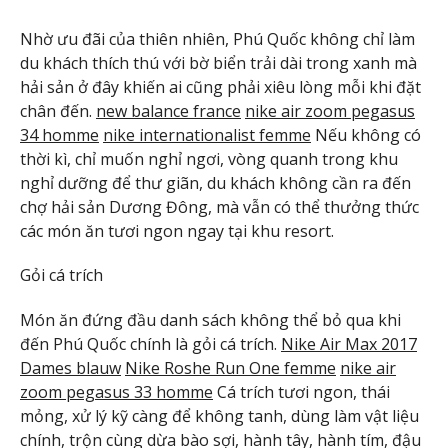
Nhờ ưu đãi của thiên nhiên, Phú Quốc không chỉ làm
du khách thích thú với bờ biển trải dài trong xanh mà
hải sản ở đây khiến ai cũng phải xiêu lòng mỗi khi đặt
chân đến.
new balance france
nike air zoom pegasus
34 homme
nike internationalist femme
Nếu không có
thời kì, chỉ muốn nghỉ ngơi, vòng quanh trong khu
nghỉ dưỡng để thư giãn, du khách không cần ra đến
chợ hải sản Dương Đông, mà vẫn có thể thưởng thức
các món ăn tươi ngon ngay tại khu resort.
Gỏi cá trích
Món ăn đứng đầu danh sách không thể bỏ qua khi
đến Phú Quốc chính là gỏi cá trích.
Nike Air Max 2017
Dames blauw
Nike Roshe Run One femme
nike air
zoom pegasus 33 homme
Cá trích tươi ngon, thái
mỏng, xử lý kỹ càng để không tanh, dùng làm vật liệu
chính, trộn cùng dừa bào sợi, hành tây, hành tím, đậu