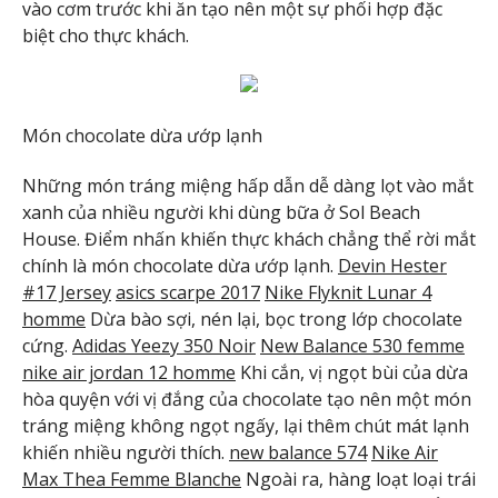
vào cơm trước khi ăn tạo nên một sự phối hợp đặc
biệt cho thực khách.
Món chocolate dừa ướp lạnh
Những món tráng miệng hấp dẫn dễ dàng lọt vào mắt
xanh của nhiều người khi dùng bữa ở Sol Beach
House. Điểm nhấn khiến thực khách chẳng thể rời mắt
chính là món chocolate dừa ướp lạnh.
Devin Hester
#17 Jersey
asics scarpe 2017
Nike Flyknit Lunar 4
homme
Dừa bào sợi, nén lại, bọc trong lớp chocolate
cứng.
Adidas Yeezy 350 Noir
New Balance 530 femme
nike air jordan 12 homme
Khi cắn, vị ngọt bùi của dừa
hòa quyện với vị đắng của chocolate tạo nên một món
tráng miệng không ngọt ngấy, lại thêm chút mát lạnh
khiến nhiều người thích.
new balance 574
Nike Air
Max Thea Femme Blanche
Ngoài ra, hàng loạt loại trái