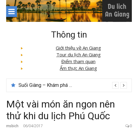
Skip
to
content
Thông tin
Giới thiệu về An Giang
Tour du lịch An Giang
Điểm tham quan
Ẩm thực An Giang
Suối Giàng – Khám phá “miền chè” nổi tiếng Tây Bắc
Checklist quán cà phê đẹp dịp 2/9 ở Đà Lạt nên ghé
Một vài món ăn ngon nên
thử khi du lịch Phú Quốc
msbich
06/04/2017
0