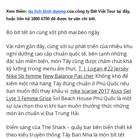
Xem thêm: 
du lịch bình dương
 của công ty Đất Việt Tour tại đây, 
hoặc liên hệ 1800 6700 để được tư vấn chi tiết.
Bò bít tết ăn cùng xốt phô mai béo ngậy
Vài năm gần đây, cùng với sự phát triển của nhiều khu
nghỉ dưỡng cao cấp chuẩn quốc tế, bên cạnh những
đặc sản miền biển, món Tây cũng được chăm chút khá
kỹ lưỡng trong menu ẩm thực.
T. J. Logan #22 Jersey
Nike Sb femme
New Balance Pas cher
Không khó để
kiếm một nhà hàng Tây đúng chuẩn ở Phú Quốc nếu
bạn muốn đổi thay khẩu vị.
nike scarpe 2017
Asics Gel
Lyte 3 Femme Grise
Sol Beach House Phú Quốc là một
sự lựa chọn thú vị khi bạn muốn thưởng thức những
món ăn chuẩn vị Địa Trung Hải.
Điểm sáng của The Shack – quầy bar bên biển thiết kế
theo kiểu truyền thống Tây Ban Nha là món bít tết