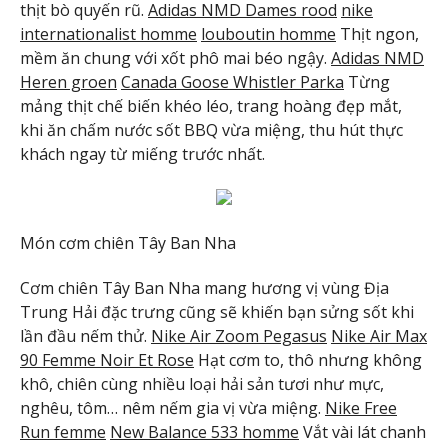
thịt bò quyến rũ.
Adidas NMD Dames rood
nike
internationalist homme
louboutin homme
Thịt ngon,
mềm ăn chung với xốt phô mai béo ngậy.
Adidas NMD
Heren groen
Canada Goose Whistler Parka
Từng
mảng thịt chế biến khéo léo, trang hoàng đẹp mắt,
khi ăn chấm nước sốt BBQ vừa miệng, thu hút thực
khách ngay từ miếng trước nhất.
Món cơm chiên Tây Ban Nha
Cơm chiên Tây Ban Nha mang hương vị vùng Địa
Trung Hải đặc trưng cũng sẽ khiến bạn sửng sốt khi
lần đầu nếm thử.
Nike Air Zoom Pegasus
Nike Air Max
90 Femme Noir Et Rose
Hạt cơm to, thô nhưng không
khô, chiên cùng nhiều loại hải sản tươi như mực,
nghêu, tôm… nêm nếm gia vị vừa miệng.
Nike Free
Run femme
New Balance 533 homme
Vắt vài lát chanh