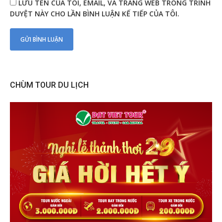
LƯU TÊN CỦA TÔI, EMAIL, VÀ TRANG WEB TRONG TRÌNH
DUYỆT NÀY CHO LẦN BÌNH LUẬN KẾ TIẾP CỦA TÔI.
CHÙM TOUR DU LỊCH