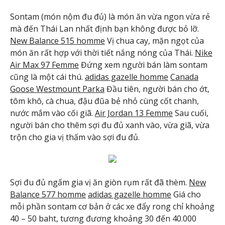
Sontam (món nộm đu đủ) là món ăn vừa ngon vừa rẻ
mà đến Thái Lan nhất định bạn không được bỏ lỡ.
New Balance 515 homme
Vị chua cay, mặn ngọt của
món ăn rất hợp với thời tiết nắng nóng của Thái.
Nike
Air Max 97 Femme
Đứng xem người bán làm sontam
cũng là một cái thú.
adidas gazelle homme
Canada
Goose Westmount Parka
Đầu tiên, người bán cho ớt,
tôm khô, cà chua, đậu đũa bẻ nhỏ cùng cốt chanh,
nước mắm vào cối giã.
Air Jordan 13 Femme
Sau cuối,
người bán cho thêm sợi đu đủ xanh vào, vừa giã, vừa
trộn cho gia vị thấm vào sợi đu đủ.
Sợi đu đủ ngấm gia vị ăn giòn rụm rất đã thèm.
New
Balance 577 homme
adidas gazelle homme
Giá cho
mỗi phần sontam cơ bản ở các xe đẩy rong chỉ khoảng
40 – 50 baht, tương đương khoảng 30 đến 40.000