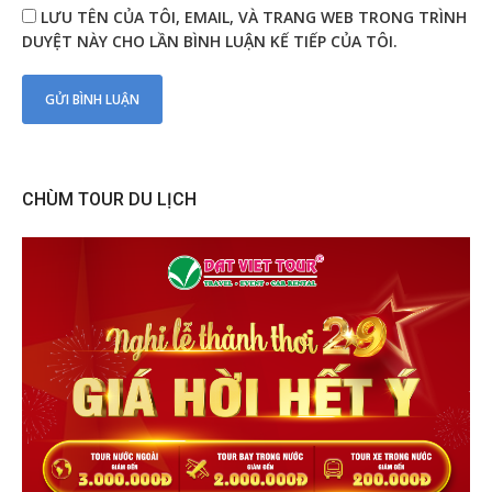
LƯU TÊN CỦA TÔI, EMAIL, VÀ TRANG WEB TRONG TRÌNH
DUYỆT NÀY CHO LẦN BÌNH LUẬN KẾ TIẾP CỦA TÔI.
CHÙM TOUR DU LỊCH