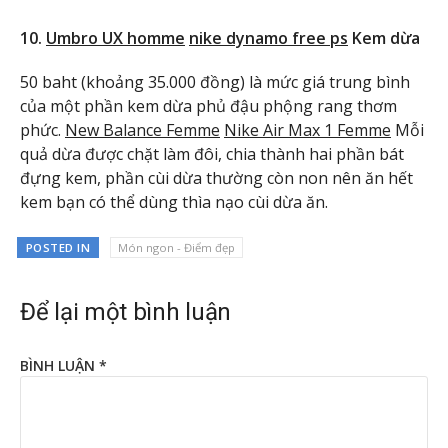
10.
Umbro UX homme
nike dynamo free ps
Kem dừa
50 baht (khoảng 35.000 đồng) là mức giá trung bình
của một phần kem dừa phủ đậu phộng rang thơm
phức.
New Balance Femme
Nike Air Max 1 Femme
Mỗi
quả dừa được chặt làm đôi, chia thành hai phần bát
đựng kem, phần cùi dừa thường còn non nên ăn hết
kem bạn có thể dùng thìa nạo cùi dừa ăn.
POSTED IN
Món ngon - Điểm đẹp
Để lại một bình luận
BÌNH LUẬN
*