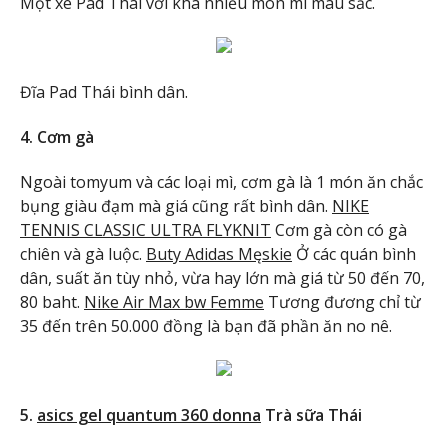
Một xe Pad Thái với khá nhiều món mì màu sắc.
Đĩa Pad Thái bình dân.
4. Cơm gà
Ngoài tomyum và các loại mì, cơm gà là 1 món ăn chắc
bụng giàu đạm mà giá cũng rất bình dân.
NIKE
TENNIS CLASSIC ULTRA FLYKNIT
Cơm gà còn có gà
chiên và gà luộc.
Buty Adidas Męskie
Ở các quán bình
dân, suất ăn tùy nhỏ, vừa hay lớn mà giá từ 50 đến 70,
80 baht.
Nike Air Max bw Femme
Tương đương chỉ từ
35 đến trên 50.000 đồng là bạn đã phần ăn no nê.
5.
asics gel quantum 360 donna
Trà sữa Thái