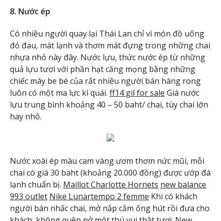
8. Nước ép
Có nhiều người quay lại Thái Lan chỉ vì món đồ uống
đỏ đau, mát lạnh và thơm mát đựng trong những chai
nhựa nhỏ này đây. Nước lựu, thức nước ép từ những
quả lựu tươi với phần hạt căng mọng bằng những
chiếc máy be bé của rất nhiều người bán hàng rong
luôn có một ma lực kì quái.
ff14 gil for sale
Giá nước
lựu trung bình khoảng 40 – 50 baht/ chai, tùy chai lớn
hay nhỏ.
Nước xoài ép màu cam vàng ươm thơm nức mũi, mỗi
chai có giá 30 baht (khoảng 20.000 đồng) được ướp đá
lạnh chuẩn bị.
Maillot Charlotte Hornets
new balance
993 outlet
Nike Lunartempo 2 femme
Khi có khách
người bán nhấc chai, mở nắp cắm ống hút rồi đưa cho
khách, không quên nở một thú vui thật tươi.
New