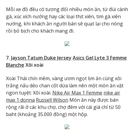
Mỗi xe đồ đều có tương đối nhiều món ăn, từ đùi cành
gà, xúc xích nướng hay các loại thịt xiên, tim gà xiên
nướng, khi khách ăn người bán sẽ quạt lại cho nóng
rồi bỏ bịch cho khách mang đi.
7.
Jayson Tatum Duke Jersey
Asics Gel Lyte 3 Femme
Blanche
Xôi xoài
Xoài Thái chín mềm, vàng ươm ngọt lịm ăn cùng xôi
trắng nấu dẻo chan cốt dừa làm nên một món ăn vặt
ngon tuyệt: Xôi xoài.
Nike Air Max 1 Femme
nike air
max 1 donna
Russell Wilson
Món ăn này được bán
rộng rãi ở các khu chợ, chợ đêm với cái giá chỉ từ 50
baht (khoảng 35.000 đồng) một hộp.