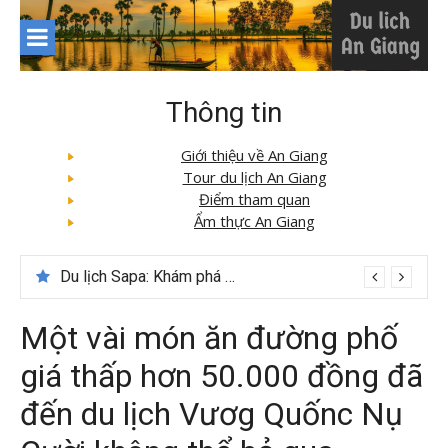
Skip
to
content
Thông tin
Giới thiệu về An Giang
Tour du lịch An Giang
Điểm tham quan
Ẩm thực An Giang
Tour du lịch Phú Quốc 3N3D: Hành trình khám phá đảo Ngọc
Một vài món ăn đường phố
giá thấp hơn 50.000 đồng đã
đến du lịch Vươg Quốnc Nụ