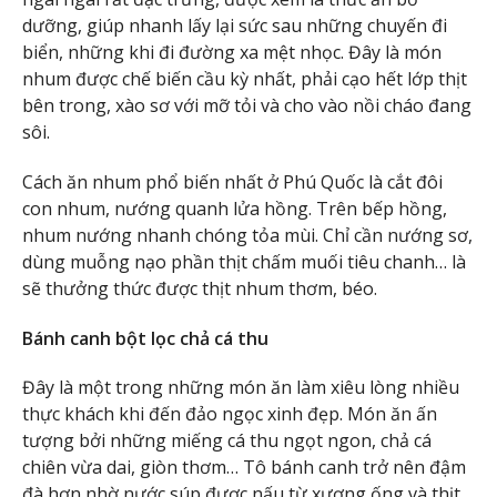
dưỡng, giúp nhanh lấy lại sức sau những chuyến đi
biển, những khi đi đường xa mệt nhọc. Đây là món
nhum được chế biến cầu kỳ nhất, phải cạo hết lớp thịt
bên trong, xào sơ với mỡ tỏi và cho vào nồi cháo đang
sôi.
Cách ăn nhum phổ biến nhất ở Phú Quốc là cắt đôi
con nhum, nướng quanh lửa hồng. Trên bếp hồng,
nhum nướng nhanh chóng tỏa mùi. Chỉ cần nướng sơ,
dùng muỗng nạo phần thịt chấm muối tiêu chanh… là
sẽ thưởng thức được thịt nhum thơm, béo.
Bánh canh bột lọc chả cá thu
Đây là một trong những món ăn làm xiêu lòng nhiều
thực khách khi đến đảo ngọc xinh đẹp. Món ăn ấn
tượng bởi những miếng cá thu ngọt ngon, chả cá
chiên vừa dai, giòn thơm… Tô bánh canh trở nên đậm
đà hơn nhờ nước súp được nấu từ xương ống và thịt