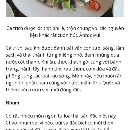
Cá trích được lóc thịt phi lê, trộn chung với các nguyên
liệu khác rất cuốn hút. Ảnh: divui
Cá trích, sau khi được đánh bắt vẫn còn tươi sống, làm
sạch và thái thành từng miếng nhỏ, đem nhúng qua
nước cốt chanh. Khi ăn, thực khách gói cùng với bánh
tráng, hành tây, hành tím, rau thơm, cơm dừa và đậu
phộng cùng các loại rau sống. Món này, nếu muốn ăn
ngon thì phải chấm cùng với nước mắm Phú Quốc và
thêm chén rượu sim mới đúng điệu.
Nhum
Có rất nhiều món ngon từ loại hải sản đặc biệt này.
Cháo nhum với vị béo, bùi và đặc biệt có mùi thơm
ngai ngái rất đặc trưng, được xem là thức ăn bổ