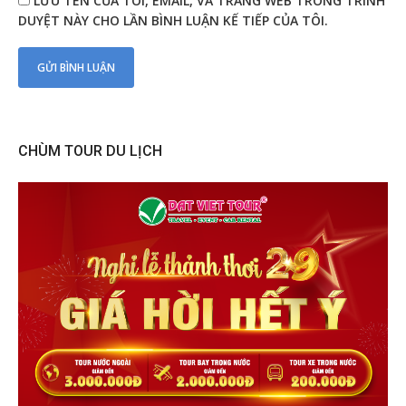
LƯU TÊN CỦA TÔI, EMAIL, VÀ TRANG WEB TRONG TRÌNH
DUYỆT NÀY CHO LẦN BÌNH LUẬN KẾ TIẾP CỦA TÔI.
CHÙM TOUR DU LỊCH