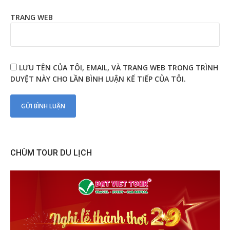
TRANG WEB
LƯU TÊN CỦA TÔI, EMAIL, VÀ TRANG WEB TRONG TRÌNH
DUYỆT NÀY CHO LẦN BÌNH LUẬN KẾ TIẾP CỦA TÔI.
CHÙM TOUR DU LỊCH