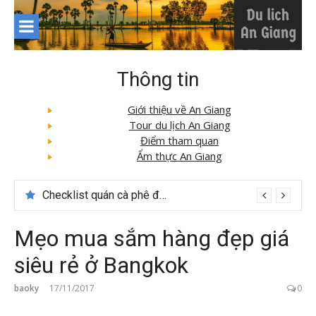
Skip
to
content
Thông tin
Giới thiệu về An Giang
Tour du lịch An Giang
Điểm tham quan
Ẩm thực An Giang
Du lịch Sapa: Khám phá bản Ý Linh Hồ độc đáo giữa Tây Bắc
Mẹo mua sắm hàng đẹp giá
siêu rẻ ở Bangkok
baoky
17/11/2017
0