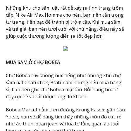
Những khu chợ sầm uất rất dễ xảy ra tình trạng trộm
cắp.
Nike Air Max Homme
cho nên, bạn nên cẩn trọng
tư trang, tiền bạc để tránh bị trộm cắp. Khi mua sắm
và trả giá, bạn nên tươi cười với chủ hàng, điều này sẽ
giúp cuộc thương lượng diễn ra tốt đẹp hơn!
MUA SẮM Ở CHỢ BOBEA
Chợ Bobea tuy không nức tiếng như những khu chợ
sầm uất Chatuchak, Pratunam nhưng nếu mua hàng
sỉ, bạn nên ghé chợ Bobea một lần. Bởi hàng hoá ở
đây cực rẻ và rất được lòng du khách.
Bobea Market nằm trên đường Krung Kasem gần Cầu
Yotse, bạn sẽ dễ dàng tìm thấy những món đồ cực rẻ
như áo thun, quần jean, vải lụa tơ tằm, quần áo tuổi
teen, trang sức, phụ kiện thời trang, …