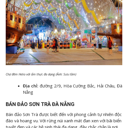
Chợ đêm Helio với ẩm thực đa dạng (Ảnh: Sưu tầm)
Địa chỉ:
đường 2/9, Hòa Cường Bắc, Hải Châu, Đà
Nẵng
BÁN ĐẢO SƠN TRÀ ĐÀ NẴNG
Bán đảo Sơn Trà được biết đến với phong cảnh tự nhiên độc
đáo và hoang vu. Với rừng núi xanh mát đan xen với bãi biển
tuyệt đẹp và các hệ sinh thái đa dạng, đây chắc chắn là nơi