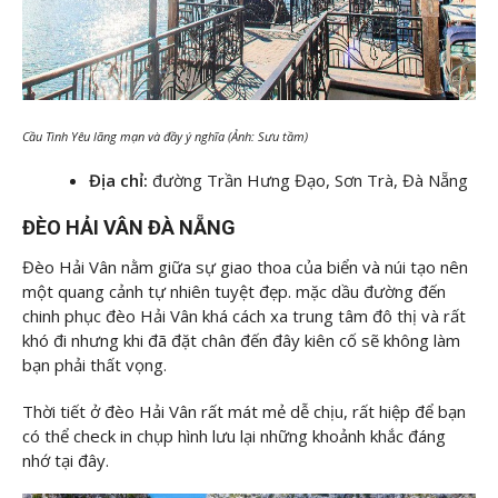
Cầu Tình Yêu lãng mạn và đầy ý nghĩa (Ảnh: Sưu tầm)
Địa chỉ:
đường Trần Hưng Đạo, Sơn Trà, Đà Nẵng
ĐÈO HẢI VÂN ĐÀ NẴNG
Đèo Hải Vân nằm giữa sự giao thoa của biển và núi tạo nên
một quang cảnh tự nhiên tuyệt đẹp. mặc dầu đường đến
chinh phục đèo Hải Vân khá cách xa trung tâm đô thị và rất
khó đi nhưng khi đã đặt chân đến đây kiên cố sẽ không làm
bạn phải thất vọng.
Thời tiết ở đèo Hải Vân rất mát mẻ dễ chịu, rất hiệp để bạn
có thể check in chụp hình lưu lại những khoảnh khắc đáng
nhớ tại đây.