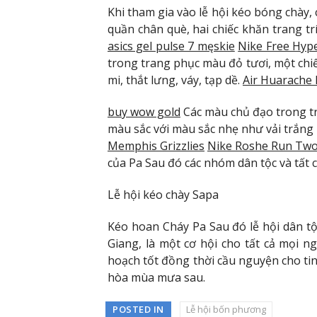
Khi tham gia vào lễ hội kéo bóng chày,
quần chân què, hai chiếc khăn trang t
asics gel pulse 7 męskie
Nike Free Hy
trong trang phục màu đỏ tươi, một chiế
mi, thắt lưng, váy, tạp dề.
Air Huarache
buy wow gold
Các màu chủ đạo trong t
màu sắc với màu sắc nhẹ như vải trắng 
Memphis Grizzlies
Nike Roshe Run Tw
của Pa Sau đó các nhóm dân tộc và tất c
Lễ hội kéo chày Sapa
Kéo hoan Cháy Pa Sau đó lễ hội dân t
Giang, là một cơ hội cho tất cả mọi n
hoạch tốt đồng thời cầu nguyện cho ti
hòa mùa mưa sau.
POSTED IN
Lễ hội bốn phương