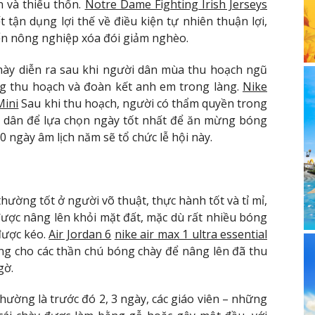
n và thiếu thốn.
Notre Dame Fighting Irish Jerseys
 tận dụng lợi thế về điều kiện tự nhiên thuận lợi,
ển nông nghiệp xóa đói giảm nghèo.
hày diễn ra sau khi người dân mùa thu hoạch ngũ
ng thu hoạch và đoàn kết anh em trong làng.
Nike
Mini
Sau khi thu hoạch, người có thẩm quyền trong
i dân để lựa chọn ngày tốt nhất để ăn mừng bóng
 ngày âm lịch năm sẽ tổ chức lễ hội này.
ờng tốt ở người võ thuật, thực hành tốt và tỉ mỉ,
được nâng lên khỏi mặt đất, mặc dù rất nhiều bóng
được kéo.
Air Jordan 6
nike air max 1 ultra essential
g cho các thần chú bóng chày để nâng lên đã thu
gờ.
thường là trước đó 2, 3 ngày, các giáo viên – những