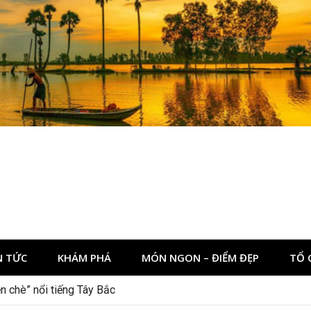
N TỨC
KHÁM PHÁ
MÓN NGON – ĐIỂM ĐẸP
TỔ 
n chè” nổi tiếng Tây Bắc