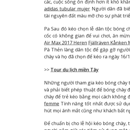
các, cuộc sống ổn định hơn ít khó khă
adidas tubular mujer
Người dân đã biết
tài nguyên đất màu mỡ cho sự phát tri
Pa Sau đó kéo chọn lễ dân tộc bóng c
cốc có không gian để vui chơi, ăn mừ
Air Max 2017 Heren
Fjällräven Kånken 
Pà Thẻn làng dân tộc để gặp gỡ ngườ
chày và họ đã chọn để kéo ra ngày 16/10
>>
Tour du lịch miền Tây
Những người tham gia kéo bóng chày thư
và phải biết phép thuật để bóng chày 
chày để trẻ kéo bằng mọi cách không 
femme
Tính năng tốt nhất được sử dụn
hút mọi ánh mắt cũng như khách bất n
Để chuẩn bị cho lễ hội kéo bóng chày, 