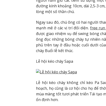
người nắm giữ các tiêm sử dụng một 
đường kính khoảng 10cm, dài 2,5-3 cm, 
lòng một số thần chú.
Ngay sau đó, chú ông có hai người th
mạnh mẽ ở các vị trí đối diện.
free run
được giao nhiệm vụ để swing bóng chày 
ông đọc những bóng chày tự nhiên nâ
phủ trên tay ở đầu hoặc cuối dưới của
chày Buổi lễ kết thúc.
Lễ hội kéo chày Sapa
Lễ hội kéo chày không chỉ kéo Pa Sa
hoạch, họ cũng là cơ hội cho họ để thờ
mùa màng tốt tươi phát triển Tái tạo m
ổn định hơn.