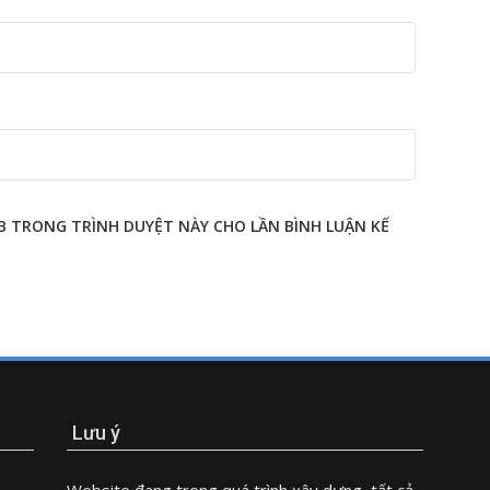
EB TRONG TRÌNH DUYỆT NÀY CHO LẦN BÌNH LUẬN KẾ
Lưu ý
Website đang trong quá trình xây dựng, tất cả