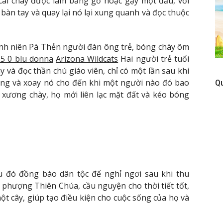
cái chày được làm bằng gỗ hoặc gậy một đầu, với
bàn tay và quay lại nó lại xung quanh và đọc thuộc
anh niên Pà Thẻn người đàn ông trẻ, bóng chày ôm
 5 0 blu donna
Arizona Wildcats
Hai người trẻ tuổi
và đọc thần chú giáo viên, chỉ có một lần sau khi
ng và xoay nó cho đến khi một người nào đó bao
Q
 xương chày, họ mới liên lạc mặt đất và kéo bóng
u đó đồng bào dân tộc để nghỉ ngơi sau khi thu
 phượng Thiên Chúa, cầu nguyện cho thời tiết tốt,
ột cây, giúp tạo điều kiện cho cuộc sống của họ và