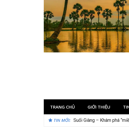
Skip
to
content
TRANG CHỦ
GIỚI THIỆU
TI
TIN MỚI:
Suối Giàng – Khám phá “miề