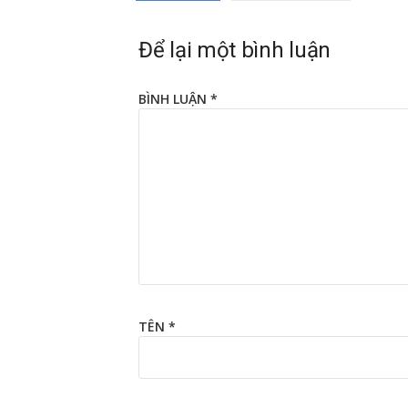
Để lại một bình luận
BÌNH LUẬN
*
TÊN
*