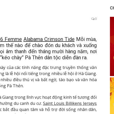
C
0
n 6 Femme
Alabama Crimson Tide
Mỗi mùa,
àm thế nào để chào đón du khách và xuống
ọi âm thanh đến tháng mười hàng năm, nơi
p “kéo chày” Pà Thẻn dân tộc diễn đàn ra.
hày của các tính năng đặc trưng truyền thống văn
g là lễ hội nổi tiếng trong nhiều lễ hội ở Hà Giang.
nhiều điều thú vị và bất ngờ, táo bạo và văn hóa
ống Pà Thẻn.
 Giang trong lĩnh vực hoạt động kinh tế tương đối
 thường du canh du cư.
Saint Louis Billikens Jerseys
 bắt đầu quan tâm và hỗ trợ đời sống nhân dân,