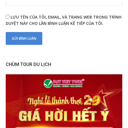
LƯU TÊN CỦA TÔI, EMAIL, VÀ TRANG WEB TRONG TRÌNH
DUYỆT NÀY CHO LẦN BÌNH LUẬN KẾ TIẾP CỦA TÔI.
CHÙM TOUR DU LỊCH