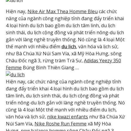
Hiện nay,
Nike Air Max Thea Homme Bleu
các chức
năng của ngành công nghiệp tỉnh đang đẩy triển khai
4 loại hình du lịch bao gồm du lịch tâm linh, du lịch
sinh thái, du lịch cộng đồng và phát triển nông-du lịch
gắn với làng nghề truyền thống. Nó cũng là 4 loại Một
thế mạnh với nhiều điểm
du lịch
, văn hóa và lịch sử,
như Bà Chúa Xứ Núi Sam Vía, xã Mỹ Hòa Hưng, sông
Châu Đốc ngã 3, rừng tràm Trà Sư,
Adidas Yeezy 350
Femme
Búng Bình Thiên Giang …
Hiện nay, các chức năng của ngành công nghiệp tỉnh
đang đẩy triển khai 4 loại hình du lịch bao gồm du lịch
tâm linh, du lịch sinh thái, du lịch cộng đồng và phát
triển nông-du lịch gắn với làng nghề truyền thống. Nó
cũng là 4 loại Một thế mạnh với nhiều điểm du lịch,
văn hóa và lịch sử,
nike kwazi enfants
như Bà Chúa Xứ
Núi Sam Vía,
Nike Roshe Run Femme
xã Mỹ Hòa
Hưng,
new balance homme
sông Châu Đốc ngã 3,