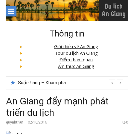
Skip
to
content
Thông tin
Giới thiệu về An Giang
Tour du lịch An Giang
Điểm tham quan
Ẩm thực An Giang
Suối Giàng – Khám phá “miền chè” nổi tiếng Tây Bắc
An Giang đẩy mạnh phát
triển du lịch
quynhtran
02/10/2016
0