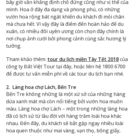
bây giờ vẫn khẳng định chỗ đứng cũng như vị thế của
mình. Hoa ở đây đa dạng và phong phú, có những
vườn hoa rộng bát ngát khiến du khách đi mỏi chân
mà chưa hết. Vì vậy đây là điểm đến hoàn hảo để du
xuân, có nhiều đôi uyên ương còn chọn đây chính là
nơi chụp ảnh cưới bởi phong cảnh cùng sắc hương lý
tưởng.
Tham khảo thêm:
tour du lịch miền Tây Tết 2018
của
công ty Đất Việt Tour tại đây, hoặc liên hệ 1800 6700
để được tư vấn miễn phí về các tour du lịch bạn nhé.
2.
Làng hoa chợ Lách, Bến Tre
Bến Tre không những là một xứ sở của những hàng
dừa xanh mát mà còn nổi tiếng bởi vườn hoa muôn
màu. Làng hoa chợ Lách – một trong những làng hoa
đã có lịch sử từ lâu đời với hàng trăm loài hoa khác
nhau. Đến đây, du khách sẽ bắt gặp ngay nhiều loài
hoa quen thuộc như mai vàng, vạn thọ, bông giấy,