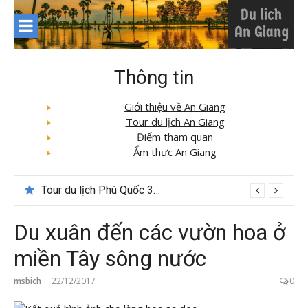
Skip
to
content
Thông tin
Giới thiệu về An Giang
Tour du lịch An Giang
Điểm tham quan
Ẩm thực An Giang
Tour du lịch Phú Quốc 3N3D: Hành trình khám phá đảo Ngọc
Du xuân đến các vườn hoa ở
miền Tây sông nước
msbich
22/12/2017
0