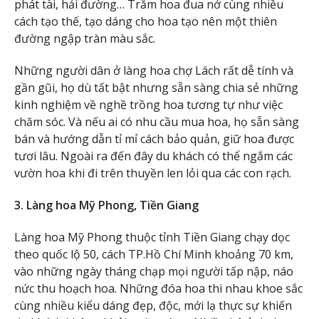
phát tài, hải đường… Trăm hoa đua nở cùng nhiều
cách tạo thế, tạo dáng cho hoa tạo nên một thiên
đường ngập tràn màu sắc.
Những người dân ở làng hoa chợ Lách rất dễ tính và
gần gũi, họ dù tất bật nhưng sẵn sàng chia sẻ những
kinh nghiệm về nghề trồng hoa tương tự như việc
chăm sóc. Và nếu ai có nhu cầu mua hoa, họ sẵn sàng
bán và hướng dẫn tỉ mỉ cách bảo quản, giữ hoa được
tươi lâu. Ngoài ra đến đây du khách có thể ngắm các
vườn hoa khi đi trên thuyền len lỏi qua các con rạch.
3.
Làng hoa Mỹ Phong, Tiền Giang
Làng hoa Mỹ Phong thuộc tỉnh Tiền Giang chạy dọc
theo quốc lộ 50, cách TP.Hồ Chí Minh khoảng 70 km,
vào những ngày tháng chạp mọi người tấp nập, náo
nức thu hoạch hoa. Những đóa hoa thi nhau khoe sắc
cùng nhiều kiểu dáng đẹp, độc, mới lạ thực sự khiến