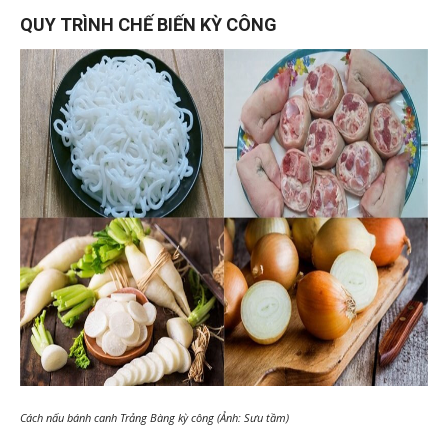
QUY TRÌNH CHẾ BIẾN KỲ CÔNG
Cách nấu bánh canh Trảng Bàng kỳ công (Ảnh: Sưu tầm)