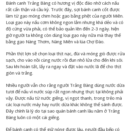
Bánh canh Trảng Bàng có hương vị độc đáo nhờ cách nấu
rất cẩn thận và cầu kỳ. Trước đây, sợi bánh canh cốt được
làm từ gạo móng chim hoặc gạo bằng phệt của người Miên.
Loại gạo này nấu cơm không ngon lắm nhưng khá dẻo và có
độ cứng vừa phải, có thể bảo quản lên đến 2-3 ngày. hiện
giờ người ta không còn dùng loại gạo này nữa mà thay thế
bằng gạo Nàng Thơm, Nàng Miên và lúa Chợ Đào.
Phần thịt lợn sẽ chọn loại thịt nạc, đùi và móng giò được rửa
sạch, cho vào nồi cùng nước rồi đun nhỏ lửa cho đến khi sôi.
Sau khi hoàn tất, lấy ra ngay và đặt vào nước lã để cho thịt
giòn và trắng.
Nhiều người vẫn cho rằng người Trảng Bàng dùng nước dừa
tươi để nấu vì nước súp rất ngon nhưng thực tại không phải
vậy. Được nấu từ nước giếng, vị ngọt thanh, trong trẻo mà
các loại nước máy hay nước dừa khác không thể sánh được.
Đây chính là lý do tại sao quán bánh canh lâu năm ở Trảng
Bàng luôn có một cái giếng.
Để bánh canh có thể giữ nóng được lâu, người đầu bếp có