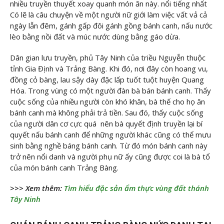
nhiều truyền thuyết xoay quanh món ăn này. nổi tiếng nhất
Có lẽ là câu chuyện về một người nữ giới làm việc vất vả cả
ngày lẫn đêm, gánh gấp đôi gánh gồng bánh canh, nấu nước
lèo bằng nồi đất và múc nước dùng bằng gáo dừa.
Dân gian lưu truyền, phủ Tây Ninh của triều Nguyễn thuộc
tỉnh Gia Định và Trảng Bàng. Khi đó, nơi đây còn hoang vu,
đồng cỏ bàng, lau sậy dày đặc lấp tuốt tuột huyện Quang
Hóa. Trong vùng có một người đàn bà bán bánh canh. Thấy
cuộc sống của nhiều người còn khó khăn, bà thế cho họ ăn
bánh canh mà không phải trả tiền. Sau đó, thấy cuộc sống
của người dân cơ cực quá nên bà quyết định truyền lại bí
quyết nấu bánh canh để những người khác cũng có thể mưu
sinh bằng nghề báng bánh canh. Từ đó món bánh canh này
trở nên nổi danh và người phụ nữ ấy cũng được coi là bà tổ
của món bánh canh Trảng Bàng.
>>> Xem thêm:
Tìm hiểu đặc sản ẩm thực vùng đất thánh
Tây Ninh