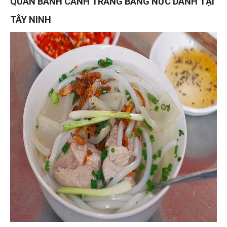
QUÁN BÁNH CANH TRẢNG BÀNG NỨC DANH TẠI
TÂY NINH