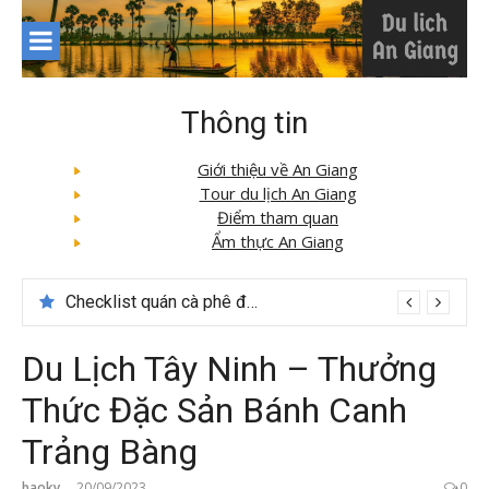
Skip
to
content
Thông tin
Giới thiệu về An Giang
Tour du lịch An Giang
Điểm tham quan
Ẩm thực An Giang
Du lịch Sapa: Khám phá bản Ý Linh Hồ độc đáo giữa Tây Bắc
Checklist quán cà phê đẹp dịp 2/9 ở Đà Lạt nên ghé
Du Lịch Tây Ninh – Thưởng
Thức Đặc Sản Bánh Canh
Trảng Bàng
baoky
20/09/2023
0