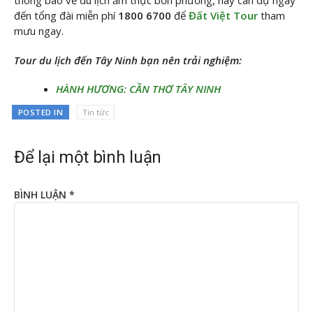
thông báo về du lịch ẩm thực bốn phương, hãy can dự ngay
đến tổng đài miễn phí
1800 6700
để
Đất Việt Tour
tham
mưu ngay.
Tour du lịch đến Tây Ninh bạn nên trải nghiệm:
HÀNH HƯƠNG: CẦN THƠ TÂY NINH
POSTED IN
Tin tức
Để lại một bình luận
BÌNH LUẬN
*