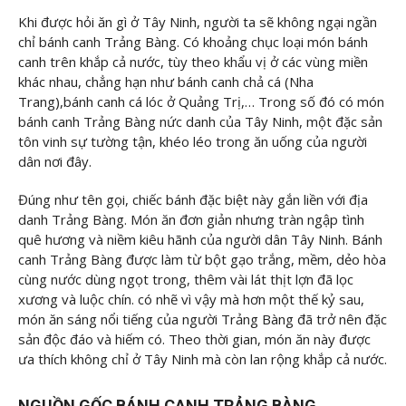
Khi được hỏi ăn gì ở Tây Ninh, người ta sẽ không ngại ngần
chỉ bánh canh Trảng Bàng. Có khoảng chục loại món bánh
canh trên khắp cả nước, tùy theo khẩu vị ở các vùng miền
khác nhau, chẳng hạn như bánh canh chả cá (Nha
Trang),bánh canh cá lóc ở Quảng Trị,… Trong số đó có món
bánh canh Trảng Bàng nức danh của Tây Ninh, một đặc sản
tôn vinh sự tường tận, khéo léo trong ăn uống của người
dân nơi đây.
Đúng như tên gọi, chiếc bánh đặc biệt này gắn liền với địa
danh Trảng Bàng. Món ăn đơn giản nhưng tràn ngập tình
quê hương và niềm kiêu hãnh của người dân Tây Ninh. Bánh
canh Trảng Bàng được làm từ bột gạo trắng, mềm, dẻo hòa
cùng nước dùng ngọt trong, thêm vài lát thịt lợn đã lọc
xương và luộc chín. có nhẽ vì vậy mà hơn một thế kỷ sau,
món ăn sáng nổi tiếng của người Trảng Bàng đã trở nên đặc
sản độc đáo và hiếm có. Theo thời gian, món ăn này được
ưa thích không chỉ ở Tây Ninh mà còn lan rộng khắp cả nước.
NGUỒN GỐC BÁNH CANH TRẢNG BÀNG