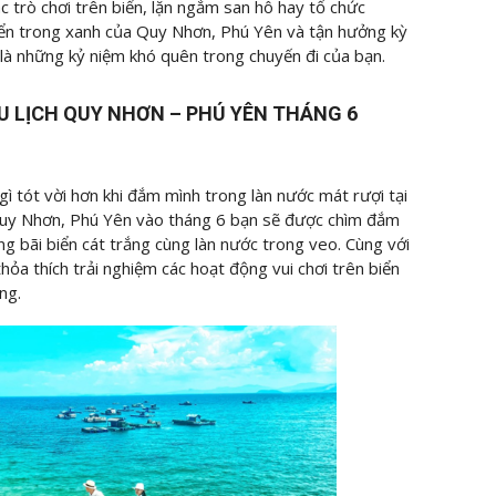
ác trò chơi trên biển, lặn ngắm san hô hay tổ chức
ển trong xanh của Quy Nhơn, Phú Yên và tận hưởng kỳ
là những kỷ niệm khó quên trong chuyến đi của bạn.
U LỊCH QUY NHƠN – PHÚ YÊN THÁNG 6
ì tót vời hơn khi đắm mình trong làn nước mát rượi tại
 Quy Nhơn, Phú Yên vào tháng 6 bạn sẽ được chìm đắm
 bãi biển cát trắng cùng làn nước trong veo. Cùng với
hỏa thích trải nghiệm các hoạt động vui chơi trên biển
ng.