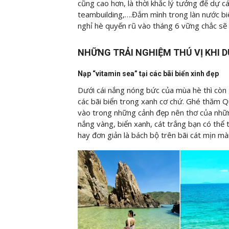
cũng cao hơn, là thời khắc lý tưởng để dự c
teambuilding,….Đắm mình trong làn nước bi
nghỉ hè quyến rũ vào tháng 6 vững chắc sẽ 
NHỮNG TRẢI NGHIỆM THÚ VỊ KHI D
Nạp “vitamin sea” tại các bãi biển xinh đẹp
Dưới cái nắng nóng bức của mùa hè thì còn g
các bãi biển trong xanh cơ chứ. Ghé thăm
vào trong những cảnh đẹp nên thơ của những
nắng vàng, biển xanh, cát trắng bạn có thể t
hay đơn giản là bách bộ trên bãi cát mịn mà