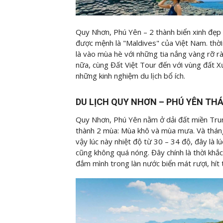
Quy Nhơn, Phú Yên – 2 thành biển xinh đẹp
được mệnh là "Maldives" của Việt Nam. thời
là vào mùa hè với những tia nắng vàng rỡ rà
nữa, cùng Đất Việt Tour đến với vùng đất X
những kinh nghiệm du lịch bổ ích.
DU LỊCH QUY NHƠN – PHÚ YÊN THÁ
Quy Nhơn, Phú Yên nằm ở dải đất miền Trung
thành 2 mùa: Mùa khô và mùa mưa. Và tháng 
vậy lúc này nhiệt độ từ 30 – 34 độ, đây là 
cũng không quá nóng. Đây chính là thời khắ
đắm mình trong làn nước biển mát rượi, hít t