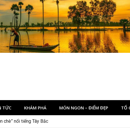
N TỨC
KHÁM PHÁ
MÓN NGON – ĐIỂM ĐẸP
TỔ 
dịp 2/9 ở Đà Lạt nên ghé