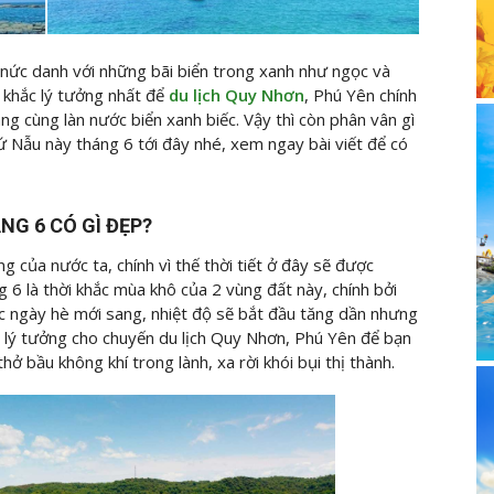
 nức danh với những bãi biển trong xanh như ngọc và
 khắc lý tưởng nhất để
du lịch Quy Nhơn
, Phú Yên chính
ng cùng làn nước biển xanh biếc. Vậy thì còn phân vân gì
ứ Nẫu này tháng 6 tới đây nhé, xem ngay bài viết để có
NG 6 CÓ GÌ ĐẸP?
 của nước ta, chính vì thế thời tiết ở đây sẽ được
6 là thời khắc mùa khô của 2 vùng đất này, chính bởi
lúc ngày hè mới sang, nhiệt độ sẽ bắt đầu tăng dần nhưng
c lý tưởng cho chuyến du lịch Quy Nhơn, Phú Yên để bạn
hở bầu không khí trong lành, xa rời khói bụi thị thành.