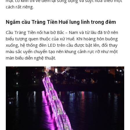
mặc cổ kính thì về đêm lại sống động và suýt nữa theo một
cách rất riêng.
Ngắm cầu Tràng Tiền Huế lung linh trong đêm
Cầu Tràng Tiền nối hai bờ Bắc – Nam và từ lâu đã trở nên
biểu tượng quen thuộc của xứ Huế. Khi hoàng hôn buông
xuống, hệ thống đèn LED trên cầu được bật lên, đổi thay
màu sắc uyển chuyển tạo nên khung cảnh rực rỡ như một
màn biểu diễn nghệ thuật.