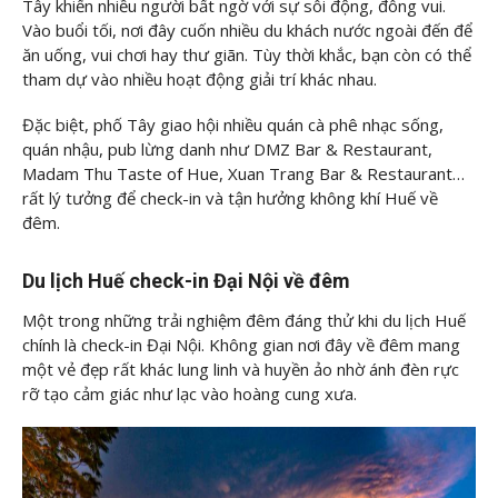
Tây khiến nhiều người bất ngờ với sự sôi động, đông vui.
Vào buổi tối, nơi đây cuốn nhiều du khách nước ngoài đến để
ăn uống, vui chơi hay thư giãn. Tùy thời khắc, bạn còn có thể
tham dự vào nhiều hoạt động giải trí khác nhau.
Đặc biệt, phố Tây giao hội nhiều quán cà phê nhạc sống,
quán nhậu, pub lừng danh như DMZ Bar & Restaurant,
Madam Thu Taste of Hue, Xuan Trang Bar & Restaurant…
rất lý tưởng để check-in và tận hưởng không khí Huế về
đêm.
Du lịch Huế check-in Đại Nội về đêm
Một trong những trải nghiệm đêm đáng thử khi du lịch Huế
chính là check-in Đại Nội. Không gian nơi đây về đêm mang
một vẻ đẹp rất khác lung linh và huyền ảo nhờ ánh đèn rực
rỡ tạo cảm giác như lạc vào hoàng cung xưa.