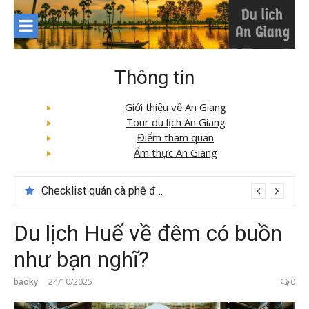
Skip
to
content
Thông tin
Giới thiệu về An Giang
Tour du lịch An Giang
Điểm tham quan
Ẩm thực An Giang
Checklist quán cà phê đẹp dịp 2/9 ở Đà Lạt nên ghé
Du lịch Huế về đêm có buồn
như bạn nghĩ?
baoky
24/10/2025
0