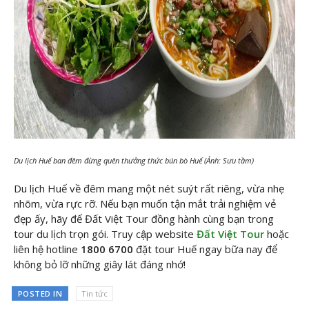
Du lịch Huế ban đêm đừng quên thưởng thức bún bò Huế (Ảnh: Sưu tầm)
Du lịch Huế về đêm mang một nét suýt rất riêng, vừa nhẹ
nhõm, vừa rực rỡ. Nếu bạn muốn tận mắt trải nghiệm vẻ
đẹp ấy, hãy để Đất Việt Tour đồng hành cùng bạn trong
tour du lịch trọn gói. Truy cập website
Đất Việt Tour
hoặc
liên hệ hotline
1800 6700
đặt tour Huế ngay bữa nay để
không bỏ lỡ những giây lát đáng nhớ!
POSTED IN
Tin tức