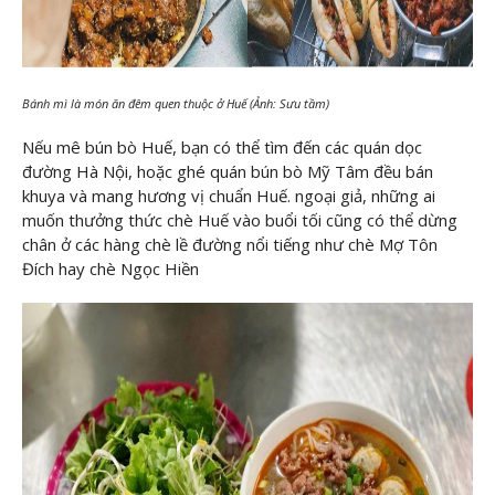
Bánh mì là món ăn đêm quen thuộc ở Huế (Ảnh: Sưu tầm)
Nếu mê bún bò Huế, bạn có thể tìm đến các quán dọc
đường Hà Nội, hoặc ghé quán bún bò Mỹ Tâm đều bán
khuya và mang hương vị chuẩn Huế. ngoại giả, những ai
muốn thưởng thức chè Huế vào buổi tối cũng có thể dừng
chân ở các hàng chè lề đường nổi tiếng như chè Mợ Tôn
Đích hay chè Ngọc Hiền