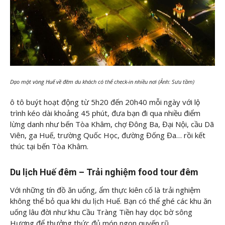
Dạo một vòng Huế về đêm du khách có thể check-in nhiều nơi (Ảnh: Sưu tầm)
ô tô buýt hoạt động từ 5h20 đến 20h40 mỗi ngày với lộ
trình kéo dài khoảng 45 phút, đưa bạn đi qua nhiều điểm
lừng danh như bến Tòa Khâm, chợ Đông Ba, Đại Nội, cầu Dã
Viên, ga Huế, trường Quốc Học, đường Đống Đa… rồi kết
thúc tại bến Tòa Khâm.
Du lịch Huế đêm – Trải nghiệm food tour đêm
Với những tín đồ ăn uống, ẩm thực kiên cố là trải nghiệm
không thể bỏ qua khi du lịch Huế. Bạn có thể ghé các khu ăn
uống lâu đời như khu Cầu Tràng Tiền hay dọc bờ sông
Hương để thưởng thức đủ món ngon quyến rũ.