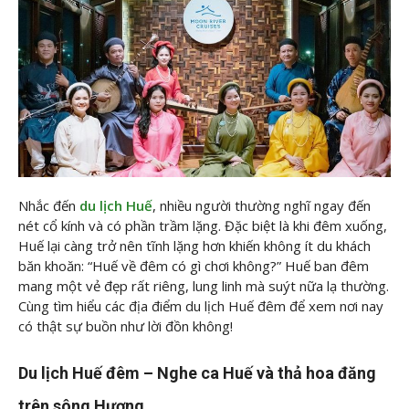
Nhắc đến
du lịch Huế
, nhiều người thường nghĩ ngay đến
nét cổ kính và có phần trầm lặng. Đặc biệt là khi đêm xuống,
Huế lại càng trở nên tĩnh lặng hơn khiến không ít du khách
băn khoăn: “Huế về đêm có gì chơi không?” Huế ban đêm
mang một vẻ đẹp rất riêng, lung linh mà suýt nữa lạ thường.
Cùng
tìm hiểu các địa điểm du lịch Huế đêm để xem nơi nay
có thật sự buồn như lời đồn không!
Du lịch Huế đêm – Nghe ca Huế và thả hoa đăng
trên sông Hương