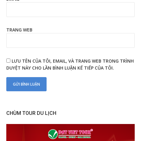
TRANG WEB
LƯU TÊN CỦA TÔI, EMAIL, VÀ TRANG WEB TRONG TRÌNH
DUYỆT NÀY CHO LẦN BÌNH LUẬN KẾ TIẾP CỦA TÔI.
CHÙM TOUR DU LỊCH