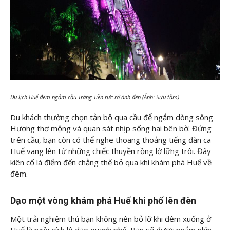
Du lịch Huế đêm ngắm cầu Tràng Tiền rực rỡ ánh đèn (Ảnh: Sưu tầm)
Du khách thường chọn tản bộ qua cầu để ngắm dòng sông
Hương thơ mộng và quan sát nhịp sống hai bên bờ. Đứng
trên cầu, bạn còn có thể nghe thoang thoảng tiếng đàn ca
Huế vang lên từ những chiếc thuyền rồng lờ lững trôi. Đây
kiên cố là điểm đến chẳng thể bỏ qua khi khám phá Huế về
đêm.
Dạo một vòng khám phá Huế khi phố lên đèn
Một trải nghiệm thú bạn không nên bỏ lỡ khi đêm xuống ở
Huế là ngồi xích lô dạo quanh phố. Bạn sẽ được ngắm nhìn