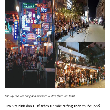
Phố Tây Huế vấn đông đảo du khách về đêm (Ảnh: Sưu tầm)
Trái với hình ảnh Huế trầm tư mặc tưởng thân thuộc, phố