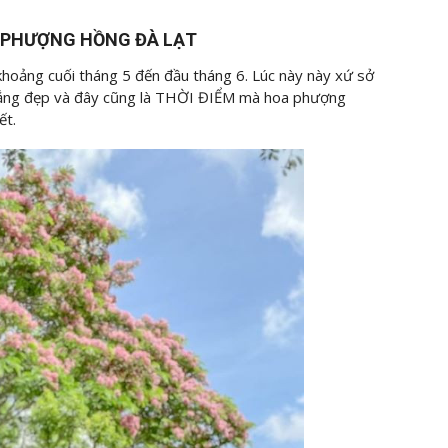
A PHƯỢNG HỒNG ĐÀ LẠT
oảng cuối tháng 5 đến đầu tháng 6. Lúc này này xứ sở
nắng đẹp và đây cũng là THỜI ĐIỂM mà hoa phượng
ết.