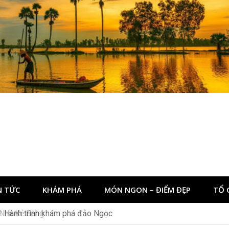
N TỨC
KHÁM PHÁ
MÓN NGON – ĐIỂM ĐẸP
TỔ 
: Hành trình khám phá đảo Ngọc