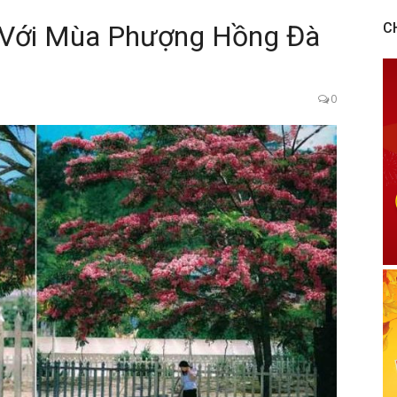
n Với Mùa Phượng Hồng Đà
C
0