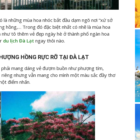
Đó là những mùa hoa nhóc bắt đầu dạm ngõ nơi “xứ sở
g hồng,… Trong đó đặc biệt nhất có nhẽ là mùa hoa
 như tô thêm vẻ đẹp ngày hè ở thành phố ngàn hoa
r
du lịch Đà Lạt
ngay thôi nào.
PHƯỢNG HỒNG RỰC RỠ TẠI ĐÀ LẠT
g phải mang dáng vẻ đượm buồn như phượng tím,
 riêng nhưng vẫn mang cho mình một màu sắc đầy thơ
ột điểm nhấn.