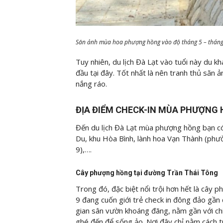
Săn ảnh mùa hoa phượng hồng vào độ tháng 5 – tháng 
Tuy nhiên, du lịch Đà Lạt vào tuổi này du k
đầu tại đây. Tốt nhất là nên tranh thủ săn 
nắng ráo.
ĐỊA ĐIỂM CHECK-IN MÙA PHƯỢNG 
Đến du lịch Đà Lạt mùa phượng hồng bạn có
Du, khu Hòa Bình, lành hoa Vạn Thành (ph
9),….
Cây phượng hồng tại đường Trần Thái Tông
Trong đó, đặc biệt nổi trội hơn hết là câ
9 đang cuốn giới trẻ check in đông đảo gầ
gian sân vườn khoáng đãng, nằm gần với chi
ghé đến để sống ảo. Nơi đây chỉ nằm cách 