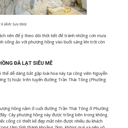
6 (Ảnh: Sưu tầm)
hách nên để ý theo dõi thời tiết để tránh những cơn mưa
ảnh sống ảo với phượng hồng vào buổi sáng khi trời còn
HỒNG ĐÀ LẠT SIÊU MÊ
 thể dễ dàng bắt gặp loài hoa này tại công viên Nguyễn
ường 5) hoặc trên tuyến đường Trần Thái Tông (Phường
y phượng hồng nằm ở cuối đường Trần Thái Tông ở Phường
n đây. Cây phượng hồng này được trồng bên trong không
ếc cổng có thiết kế đẹp mắt nên được nhiều du khách
trọng tâm tỉnh thành khoảng 7km, không quá xa nên vô