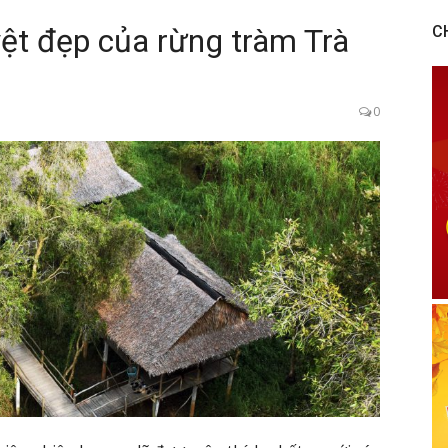
yệt đẹp của rừng tràm Trà
C
0