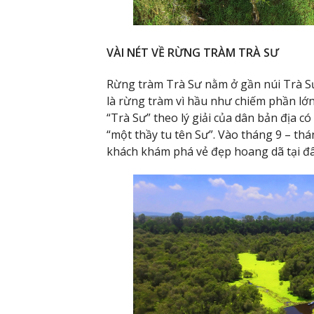
VÀI NÉT VỀ RỪNG TRÀM TRÀ SƯ
Rừng tràm Trà Sư nằm ở gần núi Trà Sư
là rừng tràm vì hầu như chiếm phần lớn
“Trà Sư” theo lý giải của dân bản địa có 
“một thầy tu tên Sư”. Vào tháng 9 – th
khách khám phá vẻ đẹp hoang dã tại đâ