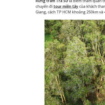
Rừng tràm Trà Sư
là điểm tham quan th
chuyến đi
tour miền tây
của khách tha
Giang, cách TP HCM khoảng 250km và 4 t