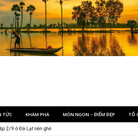
N TỨC
KHÁM PHÁ
MÓN NGON – ĐIỂM ĐẸP
TỔ 
dịp 2/9 ở Đà Lạt nên ghé