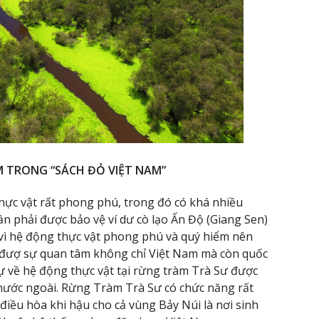
M TRONG “SÁCH ĐỎ VIỆT NAM”
hực vật rất phong phú, trong đó có khá nhiều
ần phải được bảo vệ ví dư cò lạo Ấn Độ (Giang Sen)
 vì hệ động thực vật phong phú và quý hiểm nên
 đượ sự quan tâm không chỉ Việt Nam mà còn quốc
ự về hệ động thực vật tại rừng tràm Trà Sư được
nước ngoài. Rừng Tràm Trà Sư có chức năng rất
điều hòa khi hậu cho cả vùng Bảy Núi là nơi sinh