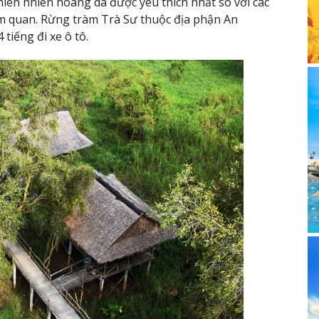
iên nhiên hoang dã được yêu thích nhất so với các
m quan. Rừng tràm Trà Sư thuộc địa phận An
iếng đi xe ô tô.