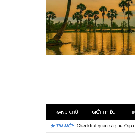
Skip
to
content
TRANG CHỦ
GIỚI THIỆU
TI
TIN MỚI:
Checklist quán cà phê đẹp 