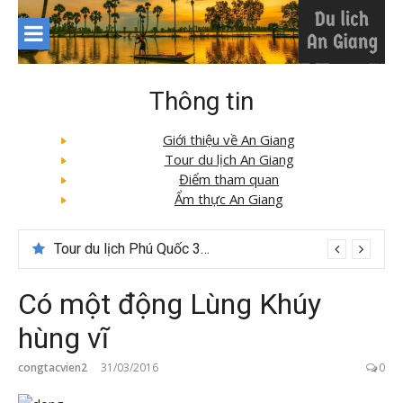
Skip
to
content
Thông tin
Giới thiệu về An Giang
Tour du lịch An Giang
Điểm tham quan
Ẩm thực An Giang
Tour du lịch Phú Quốc 3N3D: Hành trình khám phá đảo Ngọc
Có một động Lùng Khúy
hùng vĩ
congtacvien2
31/03/2016
0