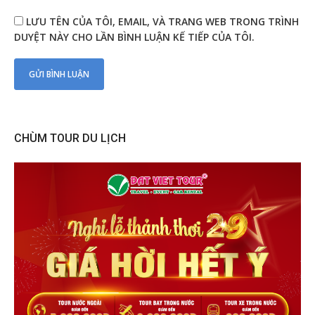
LƯU TÊN CỦA TÔI, EMAIL, VÀ TRANG WEB TRONG TRÌNH
DUYỆT NÀY CHO LẦN BÌNH LUẬN KẾ TIẾP CỦA TÔI.
CHÙM TOUR DU LỊCH