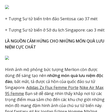
+ Tượng Sư tử biển trên đảo Sentosa: cao 37 mét
+ Tượng Sư tử biển ở Sở du lịch Singapore: cao 3 mét
LÀ NGUỒN CẢM HỨNG CHO NHỮNG MÓN QUÀ LƯU
NIỆM CỰC CHẤT
Hình ảnh mô phỏng bức tượng Merlion còn được
dùng để sáng tạo nên
những món quà lưu niệm độc
đáo
, bắt mắt, tả được cả hồn của quốc đảo sư tử
Singapore.
Adidas Zx Flux Femme Porte
Nike Air Max
95 Femme
Bạn sẽ dễ dàng nhìn thấy khắp nơi từ các
trọng điểm mua sắm cho đến các khu chợ giời những
món đồ mang đậm hình ảnh của chú sư tử biển này.
final fantasy gil
Air Jordan Eclipse Homme
Những