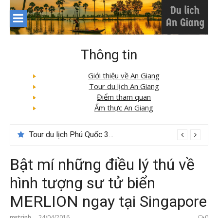
Skip
to
content
Thông tin
Giới thiệu về An Giang
Tour du lịch An Giang
Điểm tham quan
Ẩm thực An Giang
Tour du lịch Phú Quốc 3N3D: Hành trình khám phá đảo Ngọc
Bật mí những điều lý thú về
hình tượng sư tử biển
MERLION ngay tại Singapore
mstrinh
24/04/2016
0