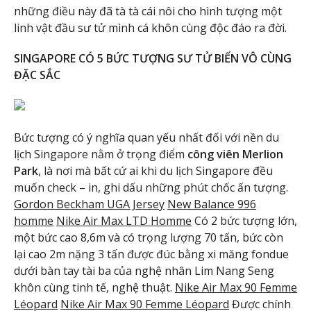
những điều này đã tà tà cái nôi cho hình tượng một
linh vật đầu sư tử mình cá khôn cùng độc đáo ra đời.
SINGAPORE CÓ 5 BỨC TƯỢNG SƯ TỬ BIỂN VÔ CÙNG
ĐẶC SẮC
Bức tượng có ý nghĩa quan yếu nhất đối với nền du
lịch Singapore nằm ở trọng điểm
công viên Merlion
Park
, là nơi mà bất cứ ai khi du lịch Singapore đều
muốn check – in, ghi dấu những phút chốc ấn tượng.
Gordon Beckham UGA Jersey
New Balance 996
homme
Nike Air Max LTD Homme
Có 2 bức tượng lớn,
một bức cao 8,6m và có trọng lượng 70 tấn, bức còn
lại cao 2m nặng 3 tấn được đúc bằng xi măng fondue
dưới bàn tay tài ba của nghệ nhân Lim Nang Seng
khôn cùng tinh tế, nghệ thuật.
Nike Air Max 90 Femme
Léopard
Nike Air Max 90 Femme Léopard
Được chính