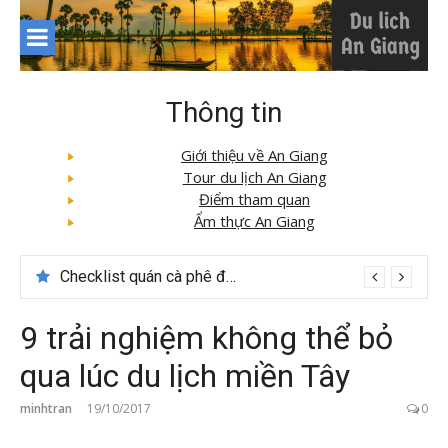
Skip
to
content
Thông tin
Giới thiệu về An Giang
Tour du lịch An Giang
Điểm tham quan
Ẩm thực An Giang
Checklist quán cà phê đẹp dịp 2/9 ở Đà Lạt nên ghé
9 trải nghiệm không thể bỏ
qua lúc du lịch miền Tây
minhtran
19/10/2017
0