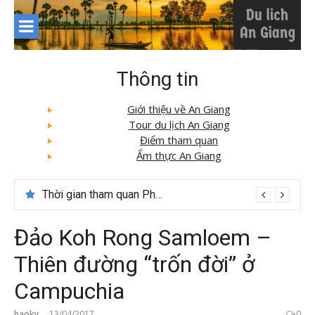
Skip
to
content
Thông tin
Giới thiệu về An Giang
Tour du lịch An Giang
Điểm tham quan
Ẩm thực An Giang
Thời gian tham quan Phong Nha Kẻ Bàng
Đảo Koh Rong Samloem –
Thiên đường “trốn đời” ở
Campuchia
baoky
13/04/2017
0