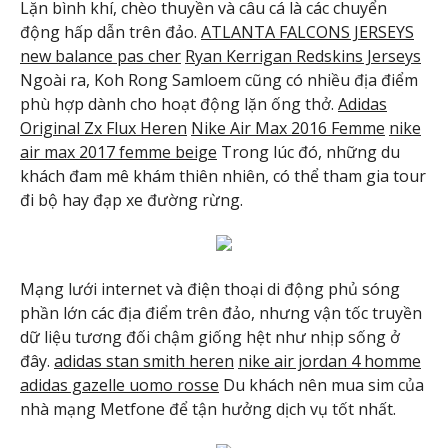
Lặn bình khí, chèo thuyền và câu cá là các chuyển
động hấp dẫn trên đảo.
ATLANTA FALCONS JERSEYS
new balance pas cher
Ryan Kerrigan Redskins Jerseys
Ngoài ra, Koh Rong Samloem cũng có nhiều địa điểm
phù hợp dành cho hoạt động lặn ống thở.
Adidas
Original Zx Flux Heren
Nike Air Max 2016 Femme
nike
air max 2017 femme beige
Trong lúc đó, những du
khách đam mê khám thiên nhiên, có thể tham gia tour
đi bộ hay đạp xe đường rừng.
Mạng lưới internet và điện thoại di động phủ sóng
phần lớn các địa điểm trên đảo, nhưng vận tốc truyền
dữ liệu tương đối chậm giống hệt như nhịp sống ở
đây.
adidas stan smith heren
nike air jordan 4 homme
adidas gazelle uomo rosse
Du khách nên mua sim của
nhà mạng Metfone để tận hưởng dịch vụ tốt nhất.